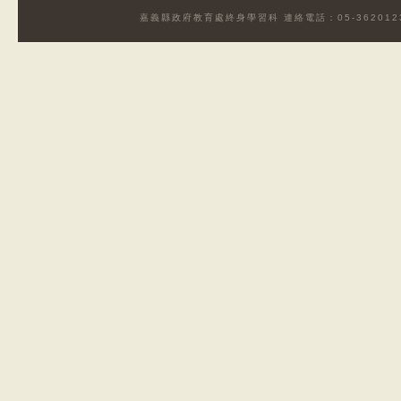
嘉義縣政府教育處終身學習科 連絡電話：05-3620123#2