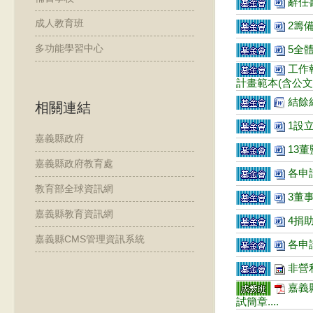
辭任書
成人教育班
2籌備
多功能學習中心
5全體
工作
計畫範本(含公文..
結餘經
相關連結
1設立
嘉義縣政府
13董
嘉義縣政府教育處
各申請
教育部全球資訊網
3董事
嘉義縣教育資訊網
4捐助
嘉義縣CMS管理資訊系統
各申請
非營利
嘉義
試簡章....