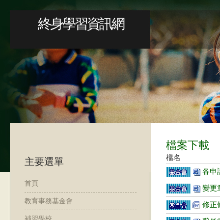
終身學習資訊網
檔案下載
檔名
主要選單
各申請
首頁
變更章
教育事務基金會
修正條
補習學校